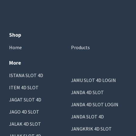
Shop
Home
Products
More
ISTANA SLOT 4D
JAMU SLOT 4D LOGIN
ITEM 4D SLOT
JANDA 4D SLOT
JAGAT SLOT 4D
JANDA 4D SLOT LOGIN
JAGO 4D SLOT
JANDA SLOT 4D
JALAK 4D SLOT
JANGKRIK 4D SLOT