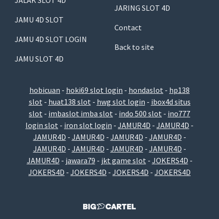
JALAK SLOT 4D
JARING SLOT 4D
JAMU 4D SLOT
Contact
JAMU 4D SLOT LOGIN
Back to site
JAMU SLOT 4D
hobicuan
-
hoki69 slot login
-
hondaslot
-
hp138
slot
-
huat138 slot
-
hwg slot login
-
ibox4d situs
slot
-
imbaslot imba slot
-
indo 500 slot
-
ino777
login slot
-
iron slot login
-
JAMUR4D
-
JAMUR4D
-
JAMUR4D
-
JAMUR4D
-
JAMUR4D
-
JAMUR4D
-
JAMUR4D
-
JAMUR4D
-
JAMUR4D
-
JAMUR4D
-
JAMUR4D
-
jawara79
-
jkt game slot
-
JOKERS4D
-
JOKERS4D
-
JOKERS4D
-
JOKERS4D
-
JOKERS4D