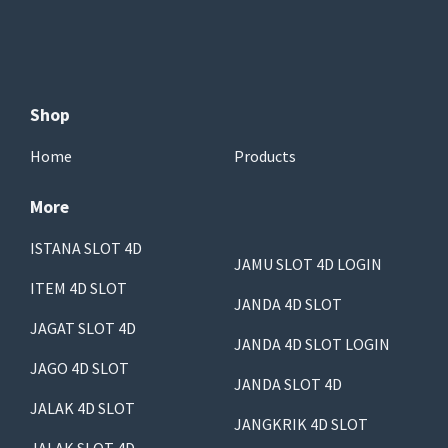
Shop
Home
Products
More
ISTANA SLOT 4D
JAMU SLOT 4D LOGIN
ITEM 4D SLOT
JANDA 4D SLOT
JAGAT SLOT 4D
JANDA 4D SLOT LOGIN
JAGO 4D SLOT
JANDA SLOT 4D
JALAK 4D SLOT
JANGKRIK 4D SLOT