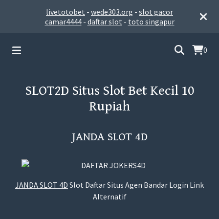
livetotobet
-
wede303.org
-
slot gacor
camar4444
-
daftar slot
-
toto singapur
0
SLOT2D Situs Slot Bet Kecil 10
Rupiah
JANDA SLOT 4D
JANDA SLOT 4D
Slot Daftar Situs Agen Bandar Login Link
Alternatif